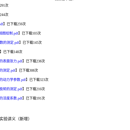
291
次
244
次
df
】已下载
259
次
图绘制.pdf
】已下载
103
次
数的测定.pdf
】已下载
145
次
】已下载
148
次
表面张力.pdf
】已下载
238
次
测定.pdf
】已下载
308
次
动力学参数.pdf
】已下载
323
次
矩的测定.pdf
】已下载
210
次
活度系数.pdf
】已下载
191
次
化学实验讲义（新增）