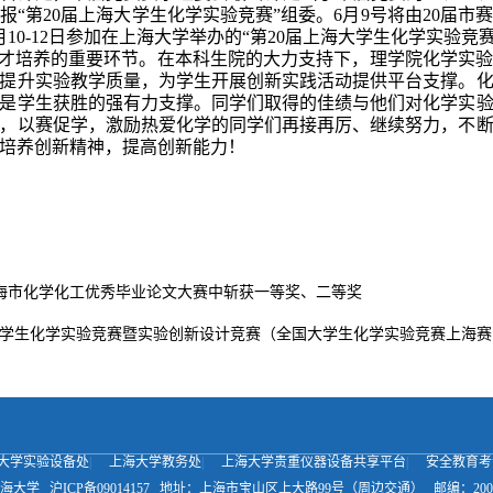
报“第20届上海大学生化学实验竞赛”组委。6月9号将由20届市
10-12日参加在上海大学举办的“第20届上海大学生化学实验竞赛
才培养的重要环节。在本科生院的大力支持下，理学院化学实验
提升实验教学质量，为学生开展创新实践活动提供平台支撑。
是学生获胜的强有力支撑。同学们取得的佳绩与他们对化学实
，以赛促学，激励热爱化学的同学们再接再厉、继续努力，不
培养创新精神，提高创新能力！
海市化学化工优秀毕业论文大赛中斩获一等奖、二等奖
大学生化学实验竞赛暨实验创新设计竞赛（全国大学生化学实验竞赛上海赛
大学实验设备处
|
上海大学教务处
|
上海大学贵重仪器设备共享平台
|
安全教育考
海大学
沪ICP备09014157
地址：上海市宝山区上大路99号（周边交通）
邮编：200