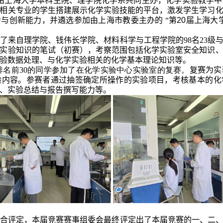
是由上海大学本科生院、理学院化学系共同主办，化学实验教学
相关专业的学生搭建展示化学实验技能的平台，激发学生学习
力与创新能力，并遴选参加由上海市教委主办的
“第
20
届上海大
引了来自理学院
、钱伟长学院、材料科学与工程学院的98名23级与
实验知识的
笔试（初赛），
考察范围包括化学实验室安全知识
验数据处理、与化学实验相关的化学基本理论知识等。
绩排名前30的同学参加了在化学实验中心实验室的复赛。
复赛为实
验内容。
参赛者通过抽签确定所操作的实验项目，
考核基本的化
、实验总结与报告撰写能力等
。
合评定，本届竞赛赛事组委会最终评定出了本届竞赛的一、二、