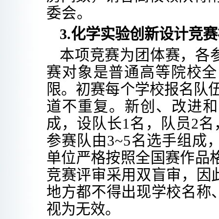
委会。
3.
化学实验创新设计竞赛
本项竞赛为团体赛，各
赛对象是普通高等院校全
限。
初赛每个学校报名队
道不重复
。新创
、改进和
成，设队长1名，队员2名
参赛队由
3
~
5名选手组成
单位严格按照全国赛作品
竞赛评
审采用双盲审，因
地方都不得出现学校名称
视为
无效。