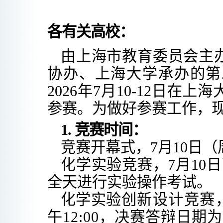
各有关高校：
由上海市教育委员会主
协办、上海
大学承办的第
2026
年
7
月
10-12
日在上海
参赛。为做好参赛工作，
1.
竞赛时间：
竞赛开幕式
，
7
月
10
日（
化学实验竞赛
，
7
月
10
日
全天进行实验操作考试。
化学实验
创新设计竞赛
午
12:00
，
决赛答辩日期为