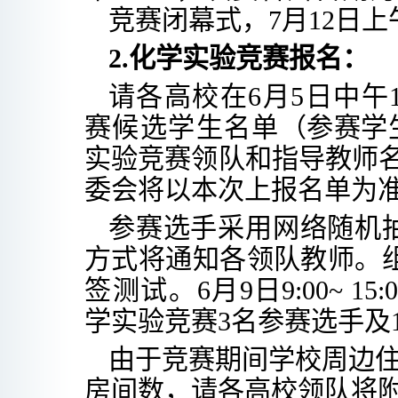
竞赛闭幕式
，
7
月
12
日上
2.化学实验竞赛报名：
请各高校在
6
月
5
日
中午
赛候选
学生名单
（参赛学
实验竞赛领队和指导教师
委会将以本次上报名单为
参赛选手采用网络随机
方式
将
通知
各领队教师
。
签测试。
6
月
9
日
9:00~ 15:
学实验竞赛
3
名参赛选手及
由于竞赛期间学校周边
房
间数，请各高校领队将